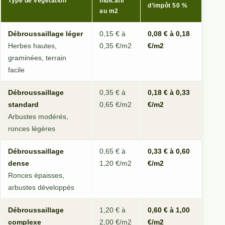
Type de végétation
indicatif
d’impôt 50 %
au m2
Débroussaillage léger
0,15 € à
0,08 € à 0,18
Herbes hautes,
0,35 €/m2
€/m2
graminées, terrain
facile
Débroussaillage
0,35 € à
0,18 € à 0,33
standard
0,65 €/m2
€/m2
Arbustes modérés,
ronces légères
Débroussaillage
0,65 € à
0,33 € à 0,60
dense
1,20 €/m2
€/m2
Ronces épaisses,
arbustes développés
Débroussaillage
1,20 € à
0,60 € à 1,00
complexe
2,00 €/m2
€/m2