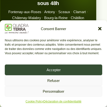
sous 48h
Fontenay-aux-Roses
·
Antony
·
Sceaux
·
Clamart
·
Châtenay-Malabry
·
Bourg-la-Reine
·
Châtillon
Consent Banner
Demander mon devis gratuit →
Nous utilisons des cookies pour améliorer votre expérience, analyser le
trafic et proposer des contenus adaptés. Votre consentement nous permet
de traiter des données comme votre navigation ou des identifiants uniques.
Vous pouvez accepter, refuser ou personnaliser vos choix à tout moment.
Questions fréquentes sur le prix du
débroussaillage
Accepter
Débroussailler : le débroussaillage consiste en
Refuser
quoi ?
Personnaliser
Les tarifs : combien coûte un débroussaillage
Cookie Policy
Déclaration de confidentialité
selon la surface ?