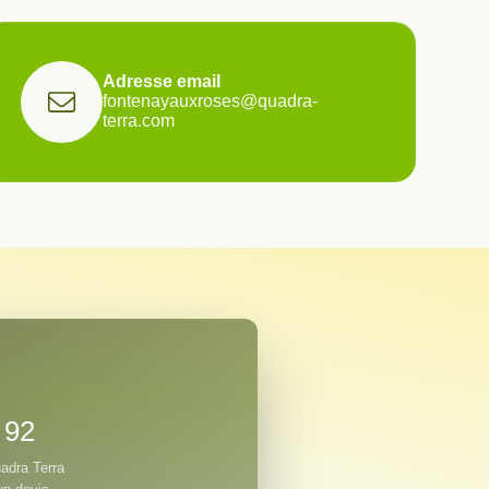
Adresse email
fontenayauxroses@quadra-
terra.com
 92
uadra Terra