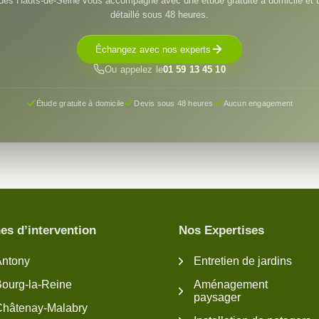
des Hauts-de-Seine vous accompagne avec une étude gratuite à domicile et 
détaillé sous 48 heures.
Échangez avec nos experts
Ou appelez le
01 59 13 45 10
Étude gratuite à domicile
Devis sous 48 heures
Aucun engagement
es d’intervention
Nos Expertises
Antony
Entretien de jardins
Bourg-la-Reine
Aménagement
paysager
Châtenay-Malabry