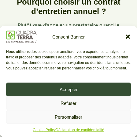
Pourquoi choisir un contrat
d’entretien annuel ?
Plutôt que d’appeler un prestataire quand le
jardin a déjà débordé, un contrat annuel organise
Consent Banner
l’entretien à l’avance : vous savez ce qui sera fait,
quand, et pour quel budget.
Nous utilisons des cookies pour améliorer votre expérience, analyser le
trafic et proposer des contenus adaptés. Votre consentement nous permet
de traiter des données comme votre navigation ou des identifiants uniques.
Vous pouvez accepter, refuser ou personnaliser vos choix à tout moment.
Intervention
Contrat annuel
ponctuelle
Accepter
Budget variable
Budget maîtrisé
Refuser
Passages
Pas de planning
programmés
Personnaliser
Un interlocuteur
Cookie Policy
Déclaration de confidentialité
Plusieurs prestataires
unique