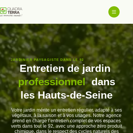
Passer
au
contenu
JARDINIER PAYSAGISTE DANS LE 92
Entretien de jardin
professionnel
dans
les Hauts-de-Seine
Votre jardin mérite un entretien régulier, adapté à ses
végétaux, à la saison et à vos usages. Notre agence
prend en charge l’entretien complet de vos espaces
verts dans tout le 92, avec une approche zéro produit
chimique, dans le respect des cycles naturels des