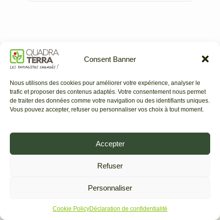
Consent Banner
Nous utilisons des cookies pour améliorer votre expérience, analyser le
trafic et proposer des contenus adaptés. Votre consentement nous permet
Entreprise Paysagiste
·
Dans le 92
de traiter des données comme votre navigation ou des identifiants uniques.
Vous pouvez accepter, refuser ou personnaliser vos choix à tout moment.
Notre Entreprise Paysagiste vous répond sous 48h.
Accepter
Décrivez-nous votre pelouse : surface, accès,
fréquence souhaitée. Nous établissons un forfait
Refuser
clair, avec le montant après crédit d’impôt.
Personnaliser
Nous intervenons notamment à :
Cookie Policy
Déclaration de confidentialité
Fontenay-aux-Roses
Antony
Sceaux