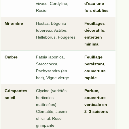
vivace, Cordyline,
d’eau une
Rosier
fois établies
Mi-ombre
Hostas, Bégonia
Feuillages
tubéreux, Astilbe,
décoratifs,
Helleborus, Fougères
entretien
minimal
Ombre
Fatsia japonica,
Feuillage
Sarcococca,
persistant,
Pachysandra (en
couverture
bac), Vigne vierge
rapide
Grimpantes
Glycine (variétés
Parfum,
soleil
horticoles
couverture
maîtrisées),
verticale en
Clématite, Jasmin
2–3 saisons
officinal, Rose
grimpante