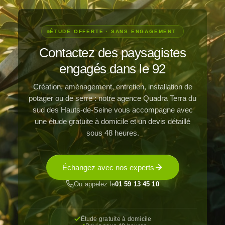
ÉTUDE OFFERTE · SANS ENGAGEMENT
Contactez des paysagistes
engagés dans le 92
Création, aménagement, entretien, installation de
potager ou de serre : notre agence Quadra Terra du
sud des Hauts-de-Seine vous accompagne avec
une étude gratuite à domicile et un devis détaillé
sous 48 heures.
Échangez avec nos experts
Ou appelez le
01 59 13 45 10
Étude gratuite à domicile