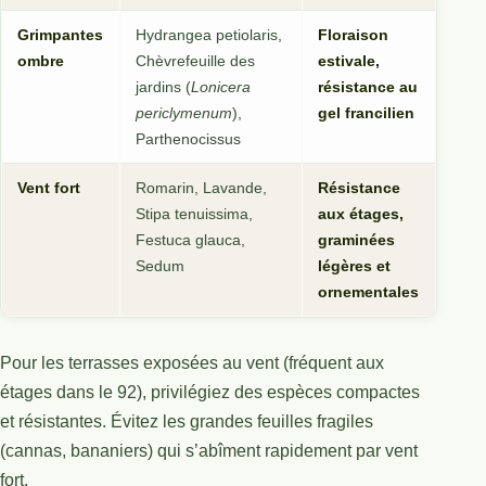
Grimpantes
Hydrangea petiolaris,
Floraison
ombre
Chèvrefeuille des
estivale,
jardins (
Lonicera
résistance au
periclymenum
),
gel francilien
Parthenocissus
Vent fort
Romarin, Lavande,
Résistance
Stipa tenuissima,
aux étages,
Festuca glauca,
graminées
Sedum
légères et
ornementales
Pour les terrasses exposées au vent (fréquent aux
étages dans le 92), privilégiez des espèces compactes
et résistantes. Évitez les grandes feuilles fragiles
(cannas, bananiers) qui s’abîment rapidement par vent
fort.