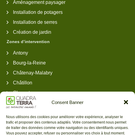
Aménagement paysager
Installation de potagers
Installation de serres
Création de jardin
Zones d’intervention
Antony
Bourg-la-Reine
Châtenay-Malabry
Châtillon
Clamart
Consent Banner
Fontenay-aux-Roses
Sceaux
Nous utilisons des cookies pour améliorer votre expérience, analyser le
Plessis Robinson
trafic et proposer des contenus adaptés. Votre consentement nous permet
de traiter des données comme votre navigation ou des identifiants uniques.
Contactez-nous
Vous pouvez accepter, refuser ou personnaliser vos choix à tout moment.