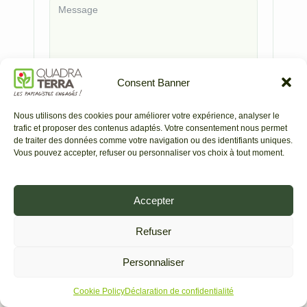
Consent Banner
En soumettant ce formulaire, j’accepte que les
informations saisies soient utilisées afin de
Nous utilisons des cookies pour améliorer votre expérience, analyser le
répondre à ma demande. Vos données restent
trafic et proposer des contenus adaptés. Votre consentement nous permet
confidentielles et ne sont jamais transmises à des
de traiter des données comme votre navigation ou des identifiants uniques.
tiers.
Vous pouvez accepter, refuser ou personnaliser vos choix à tout moment.
Envoyer
Accepter
Refuser
Personnaliser
Cookie Policy
Déclaration de confidentialité