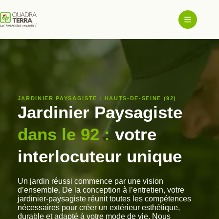
Passer
au
contenu
JARDINIER PAYSAGISTE : HAUTS-DE-SEINE (92)
Jardinier Paysagiste
dans le 92
:
votre
interlocuteur unique
Un jardin réussi commence par une vision
d’ensemble. De la conception à l’entretien, votre
jardinier-paysagiste réunit toutes les compétences
nécessaires pour créer un extérieur esthétique,
durable et adapté à votre mode de vie. Nous