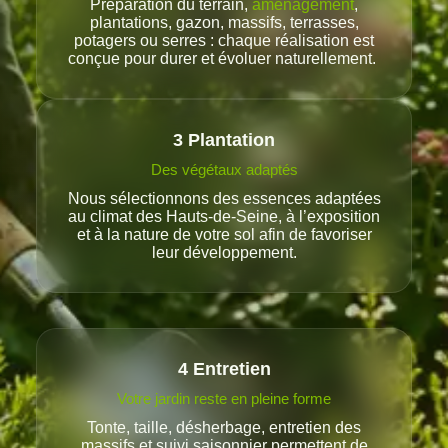
Préparation du terrain,
aménagement
,
plantations, gazon, massifs, terrasses,
potagers ou serres : chaque réalisation est
conçue pour durer et évoluer naturellement.
3
Plantatio
n
Des végétaux adaptés
Nous sélectionnons des essences adaptées
au climat des Hauts-de-Seine, à l’exposition
et à la nature de votre sol afin de favoriser
leur développement.
4
Entretien
Votre jardin reste en pleine forme
Tonte, taille, désherbage, entretien des
massifs et suivi saisonnier permettent de